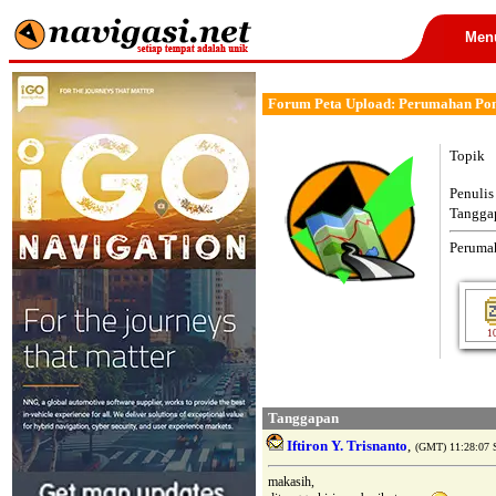
Men
Forum Peta Upload: Perumahan Po
Topik
Penulis
Tangga
Peruma
1
Tanggapan
Iftiron Y. Trisnanto
,
(GMT) 11:28:07 S
makasih,