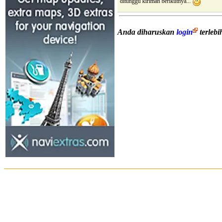
ditunggu kiriman berikutnya...
Anda diharuskan
login
terleb