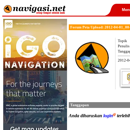
Men
Forum Peta Upload: 2012-04-01_00-
Topik
Penulis
Tangga
2012-0
2
Tanggapan
Anda diharuskan
login
terleb