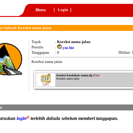
Login
Menu
a Upload: Koreksi nama jalan
Topik
:
Koreksi nama jalan
Penulis
:
yus bie
Tanggapan
: 0
Dilihat:
Koreksi nama jalan
koreksi kesalahan nama.zip
(15x)
Koreksi nama jalan
3.661
n
haruskan
login
terlebih dahulu sebelum memberi tanggapan.