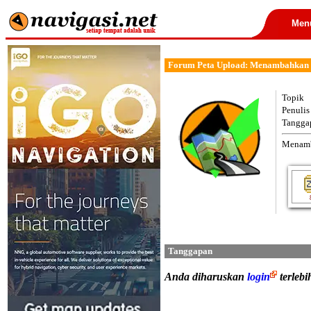
Men
Forum Peta Upload: Menambahkan 
Topik
Penulis
Tangga
Menamb
Tanggapan
Anda diharuskan
login
terleb