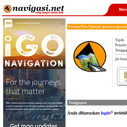
Men
Forum Peta Upload: jln baru daera
Topik
Penulis
Tangga
jln bar
1
Tanggapan
Anda diharuskan
login
terleb